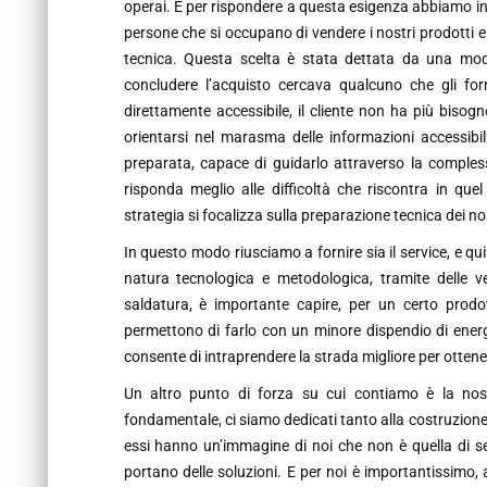
operai. E per rispondere a questa esigenza abbiamo in
persone che si occupano di vendere i nostri prodotti e 
tecnica. Questa scelta è stata dettata da una modi
concludere l’acquisto cercava qualcuno che gli for
direttamente accessibile, il cliente non ha più bisogn
orientarsi nel marasma delle informazioni accessibili
preparata, capace di guidarlo attraverso la compless
risponda meglio alle difficoltà che riscontra in q
strategia si focalizza sulla preparazione tecnica dei nos
In questo modo riusciamo a fornire sia il service, e qu
natura tecnologica e metodologica, tramite delle ve
saldatura, è importante capire, per un certo prodott
permettono di farlo con un minore dispendio di ener
consente di intraprendere la strada migliore per ottener
Un altro punto di forza su cui contiamo è la nost
fondamentale, ci siamo dedicati tanto alla costruzione d
essi hanno un’immagine di noi che non è quella di se
portano delle soluzioni. E per noi è importantissimo