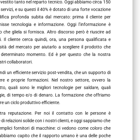
vestito tanto nel reparto tecnico. Oggi abbiamo circa 150
servizi, e su questi il 40% è dotato di una forte vocazione
fica profonda subita dal mercato: prima il cliente per
nisse tecnologia e informazione. Oggi l’informazione è
o che gliela si fornisca. Altro discorso però è riuscire ad
. Il cliente cerca quindi, ora, una persona qualificata e
ità del mercato per aiutarlo a scegliere il prodotto che
uel determinato momento. Ed è per questo che la nostra
tri collaboratori.
indi un efficiente servizio post-vendita, che un supporto di
re e proprie formazioni. Nel nostro settore, ovvero la
o, quali sono le migliori tecnologie per saldare, quali
gie, di tempo e/o di denaro. La formazione che offriamo
e un ciclo produttivo efficiente.
ra reputazione. Per noi il contatto con le persone è
i relazioni solide con i nostri clienti, e oggi sappiamo che
mplici fornitori di macchine: ci vedono come coloro che
, abbiamo capito che il rapporto umano è una delle poche