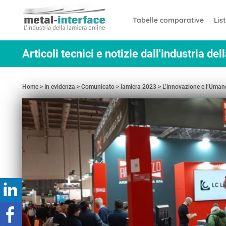
Salta
Pannello di gestione dei cookies
al
Tabelle comparative
Lis
contenuto
principale
Articoli tecnici e notizie dall'industria del
Home
In evidenza
Comunicato
lamiera 2023
L’innovazione e l’Umano