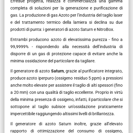
Erredue progetta, realizza e commercializza una gamma
completa di soluzioni per la generazione e purificazione di
gas. La produzione di gas Azoto per l’industria del taglio laser
e del trattamento termico della lamiera si declina su due
prodotti di punta: i generatori di azoto Saturn e NitroBox.
Entrambi producono azoto di elevatissima purezza - fino a
99,9999% - rispondendo alla necessità dell’industria di
disporre di un gas di protezione capace di evitare anche la
minima ossidazione del particolare da tagliare.
Il generatore di azoto
Saturn
, grazie al purificatore integrato,
produce azoto iperpuro (ossigeno residuo 5 ppm) a pressioni
anche molto elevate per assistere il taglio di alti spessori (fino
a 20 mm) con una qualità di taglio eccellente. Proprio in virtù
della minima presenza di ossigeno, infatti, il particolare che si
sottopone al taglio subisce un’ossidazione praticamente
impercettibile raggiungendo altissimi livelli di brillantezza.
Il generatore di azoto Saturn inoltre, grazie all’elevato
rapporto di ottimizzazione del consumo di ossigeno,