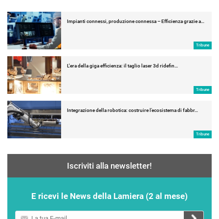
Impianti connessi, produzione connessa – Efficienza grazie a…
Tribune
L'era della giga efficienza: il taglio laser 3d ridefin…
Tribune
Integrazione della robotica: costruire l’ecosistema di fabbr…
Tribune
Iscriviti alla newsletter!
E ricevi le News della Lamiera (2 al mese)
La