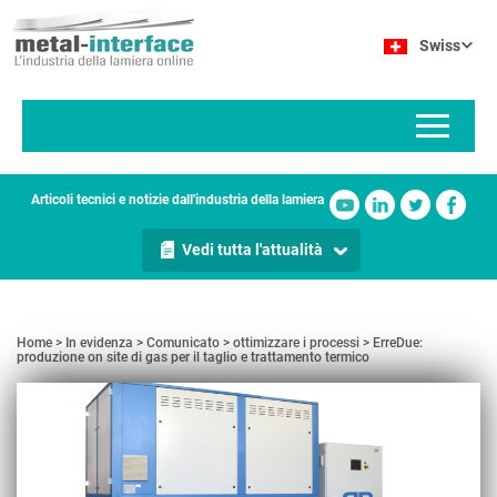
Salta
Pannello di gestione dei cookies
al
Swiss
contenuto
principale
Articoli tecnici e notizie dall'industria della lamiera
Vedi tutta l'attualità
Home
In evidenza
Comunicato
ottimizzare i processi
ErreDue:
produzione on site di gas per il taglio e trattamento termico