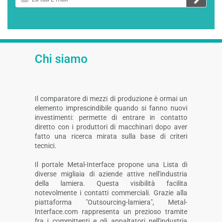
tua
E-
mail
Chi siamo
Il comparatore di mezzi di produzione è ormai un
elemento imprescindibile quando si fanno nuovi
investimenti: permette di entrare in contatto
diretto con i produttori di macchinari dopo aver
fatto una ricerca mirata sulla base di criteri
tecnici.
Il portale Metal-Interface propone una Lista di
diverse migliaia di aziende attive nell'industria
della lamiera. Questa visibilità facilita
notevolmente i contatti commerciali. Grazie alla
piattaforma "Outsourcing-lamiera", Metal-
Interface.com rappresenta un prezioso tramite
fra i committenti e gli appaltatori nell'industria