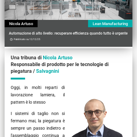
Nicola Artuso
Lean Manufacturing
Automazione di alto livello: recuperare efficienza quando tutto è urgente
Pubblicato su 12/12/25
Una tribuna di
Nicola Artuso
Responsabile di prodotto per le tecnologie di
piegatura /
Salvagnini
Contenu
Oggi, in molti reparti di
lavorazione lamiera, il
pattern è lo stesso
I sistemi di taglio non si
fermano mai, la piegatura è
sempre un passo indietro e
l'assemblaggio continua a