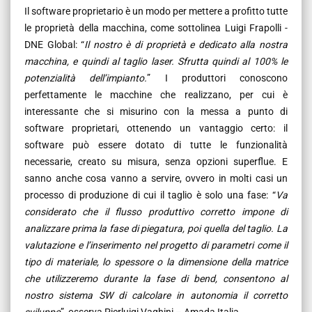
Il software proprietario è un modo per mettere a profitto tutte
le proprietà della macchina, come sottolinea Luigi Frapolli -
DNE Global: “
Il nostro è di proprietà e dedicato alla nostra
macchina, e quindi al taglio laser. Sfrutta quindi al 100% le
potenzialità dell’impianto.
” I produttori conoscono
perfettamente le macchine che realizzano, per cui è
interessante che si misurino con la messa a punto di
software proprietari, ottenendo un vantaggio certo: il
software può essere dotato di tutte le funzionalità
necessarie, creato su misura, senza opzioni superflue. E
sanno anche cosa vanno a servire, ovvero in molti casi un
processo di produzione di cui il taglio è solo una fase: “
Va
considerato che il flusso produttivo corretto impone di
analizzare prima la fase di piegatura, poi quella del taglio. La
valutazione e l’inserimento nel progetto di parametri come il
tipo di materiale, lo spessore o la dimensione della matrice
che utilizzeremo durante la fase di bend, consentono al
nostro sistema SW di calcolare in autonomia il corretto
sviluppo
”, osserva Pierluigi Vaghini – Amada Italia.