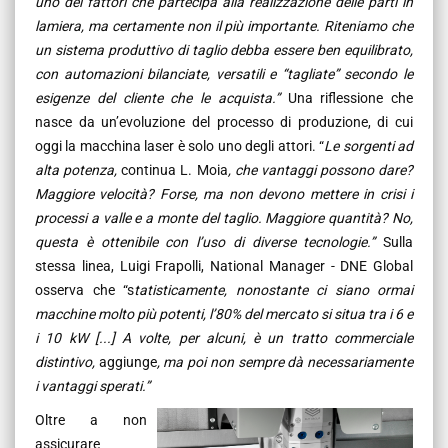
uno dei fattori che partecipa alla realizzazione delle parti in
lamiera, ma certamente non il più importante. Riteniamo che
un sistema produttivo di taglio debba essere ben equilibrato,
con automazioni bilanciate, versatili e “tagliate” secondo le
esigenze del cliente che le acquista.”
Una riflessione che
nasce da un’evoluzione del processo di produzione, di cui
oggi la macchina laser è solo uno degli attori. “
Le sorgenti ad
alta potenza,
continua L. Moia
, che vantaggi possono dare?
Maggiore velocità? Forse, ma non devono mettere in crisi i
processi a valle e a monte del taglio. Maggiore quantità? No,
questa è ottenibile con l’uso di diverse tecnologie.”
Sulla
stessa linea, Luigi Frapolli, National Manager - DNE Global
osserva che “s
tatisticamente, nonostante ci siano ormai
macchine molto più potenti, l’80% del mercato si situa tra i 6 e
i 10 kW [...] A volte, per alcuni, è un tratto commerciale
distintivo,
aggiunge
, ma poi non sempre dà necessariamente
i vantaggi sperati.”
Oltre a non
assicurare