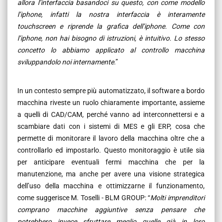
allora l’interfaccia basandoci su questo, con come modello
l’iphone, infatti la nostra interfaccia è interamente
touchscreen e riprende la grafica dell’iphone. Come con
l’iphone, non hai bisogno di istruzioni, è intuitivo. Lo stesso
concetto lo abbiamo applicato al controllo macchina
sviluppandolo noi internamente
.”
In un contesto sempre più automatizzato, il software a bordo
macchina riveste un ruolo chiaramente importante, assieme
a quelli di CAD/CAM, perché vanno ad interconnettersi e a
scambiare dati con i sistemi di MES e gli ERP, cosa che
permette di monitorare il lavoro della macchina oltre che a
controllarlo ed impostarlo. Questo monitoraggio è utile sia
per anticipare eventuali fermi macchina che per la
manutenzione, ma anche per avere una visione strategica
dell’uso della macchina e ottimizzarne il funzionamento,
come suggerisce M. Toselli - BLM GROUP: “
Molti imprenditori
comprano macchine aggiuntive senza pensare che
potrebbero invece sfruttare meglio quelle già in loro