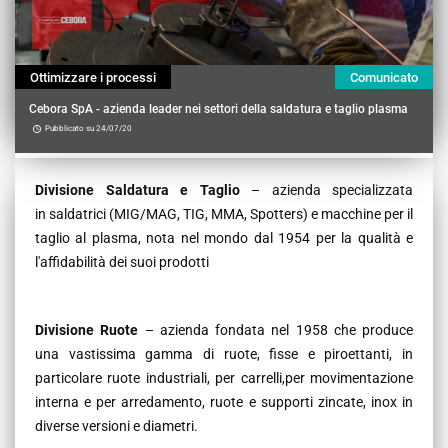
Ottimizzare i processi
Comunicato
Cebora SpA - azienda leader nei settori della saldatura e taglio plasma
Pubblicato su 24/07/20
Contenu
Divisione Saldatura e Taglio
– azienda specializzata
in saldatrici (MIG/MAG, TIG, MMA, Spotters) e macchine per il
taglio al plasma, nota nel mondo dal 1954 per la qualità e
l'affidabilità dei suoi prodotti
Divisione Ruote
– azienda fondata nel 1958 che produce
una vastissima gamma di ruote, fisse e piroettanti, in
particolare ruote industriali, per carrelli,per movimentazione
interna e per arredamento, ruote e supporti zincate, inox in
diverse versioni e diametri.