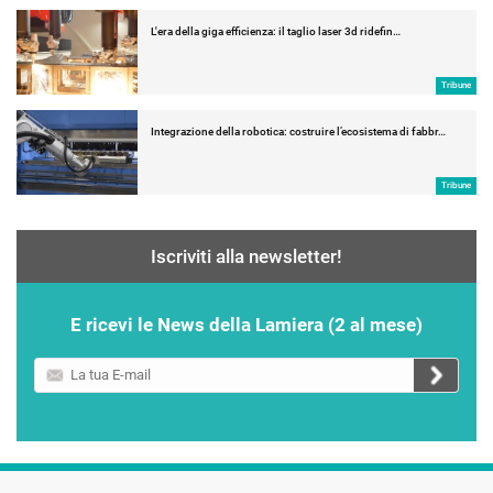
L'era della giga efficienza: il taglio laser 3d ridefin…
Tribune
Integrazione della robotica: costruire l’ecosistema di fabbr…
Tribune
Iscriviti alla newsletter!
E ricevi le News della Lamiera (2 al mese)
La
tua
E-
mail