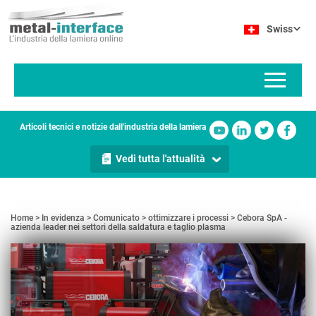
Salta
Pannello di gestione dei cookies
al
Swiss
contenuto
principale
Articoli tecnici e notizie dall'industria della lamiera
Vedi tutta l'attualità
Home
In evidenza
Comunicato
ottimizzare i processi
Cebora SpA -
azienda leader nei settori della saldatura e taglio plasma