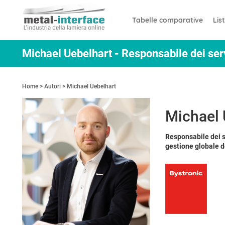
Salta
Pannello di gestione dei cookies
al
Tabelle comparative
Lis
contenuto
principale
Home
Autori
Michael Uebelhart
Michael 
Responsabile dei s
gestione globale de