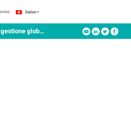
lonna
Swiss
Michael Uebelhart - Responsabile dei servizi per l'Europa centrale e meridionale e della gestione globale dei prodotti di servizio / Bystronic